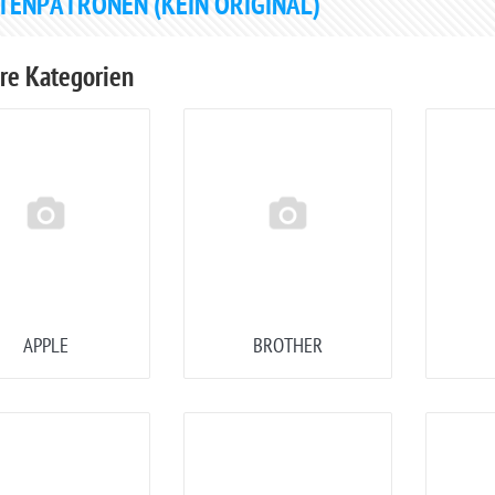
TENPATRONEN (KEIN ORIGINAL)
re Kategorien
16150/16600/16605/16650/16680
APPLE
BROTHER