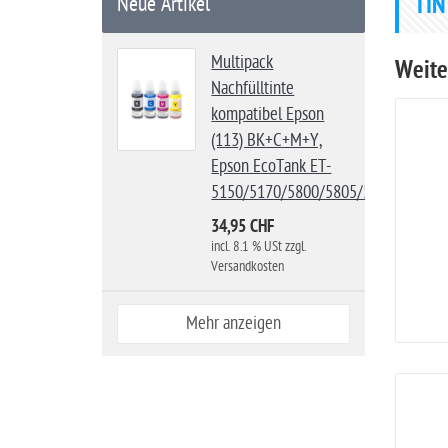
TIN
Neue Artikel
t
s
Multipack
Weite
e
Nachfülltinte
i
kompatibel Epson
t
(113) BK+C+M+Y,
e
Epson EcoTank ET-
5150/5170/5800/5805/5850/5880/
34,95 CHF
incl. 8.1 % USt zzgl.
Versandkosten
Mehr anzeigen