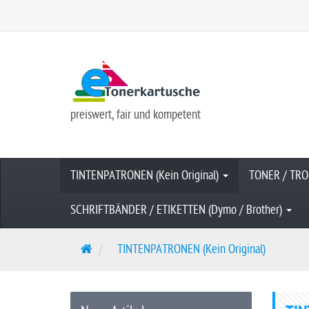
preiswert, fair und kompetent
TINTENPATRONEN (Kein Original)
TONER / TRO
SCHRIFTBÄNDER / ETIKETTEN (Dymo / Brother)
S
TINTENPATRONEN (Kein Original)
t
a
r