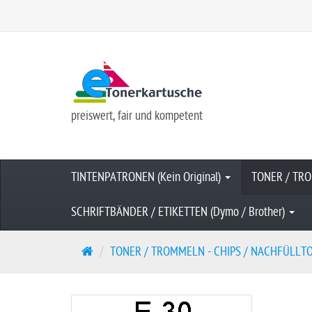
preiswert, fair und kompetent
TINTENPATRONEN (Kein Original)
TONER / TRO
SCHRIFTBÄNDER / ETIKETTEN (Dymo / Brother)
S
TONER / TROMMELN - CHIPS / NACHFÜLLTONE
t
a
r