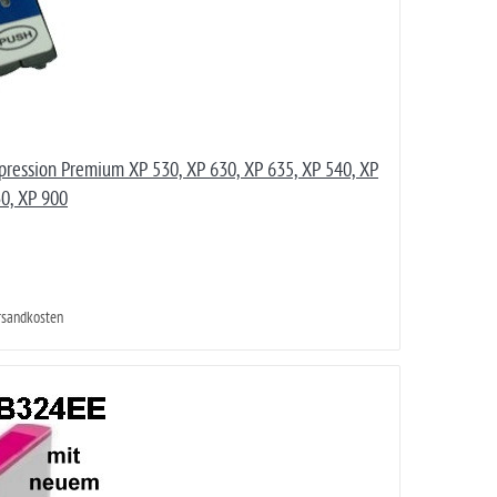
ression Premium XP 530, XP 630, XP 635, XP 540, XP
30, XP 900
ersandkosten