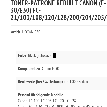
TONER-PATRONE REBUILT CANON (E-
30/E30) FC-
21/100/108/120/128/200/204/205/
Art.Nr.
HQCAN-E30
Farbe:
Black (Schwarz)
Kompatibel zu:
Canon E-30
Reichweite (bei 5% Deckung)
: ca. 4.000 Seiten
Passend für folgende Modelle:
Canon: FC-100, FC-108, FC-120, FC-128
Canon: FC-21, FC-200, FC-200S, FC-204, FC-204S, FC-205