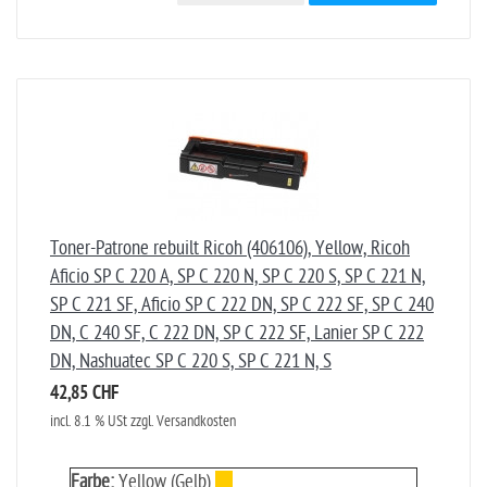
Toner-Patrone rebuilt Ricoh (406106), Yellow, Ricoh
Aficio SP C 220 A, SP C 220 N, SP C 220 S, SP C 221 N,
SP C 221 SF, Aficio SP C 222 DN, SP C 222 SF, SP C 240
DN, C 240 SF, C 222 DN, SP C 222 SF, Lanier SP C 222
DN, Nashuatec SP C 220 S, SP C 221 N, S
42,85 CHF
incl. 8.1 % USt zzgl. Versandkosten
Farbe:
Yellow (Gelb)