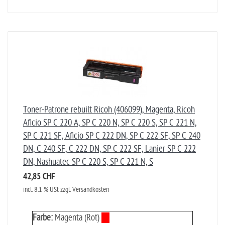
Toner-Patrone rebuilt Ricoh (406099), Magenta, Ricoh
Aficio SP C 220 A, SP C 220 N, SP C 220 S, SP C 221 N,
SP C 221 SF, Aficio SP C 222 DN, SP C 222 SF, SP C 240
DN, C 240 SF, C 222 DN, SP C 222 SF, Lanier SP C 222
DN, Nashuatec SP C 220 S, SP C 221 N, S
42,85 CHF
incl. 8.1 % USt zzgl. Versandkosten
Farbe:
Magenta (Rot)